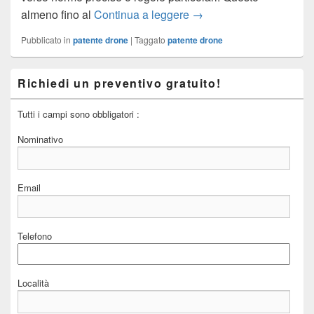
almeno fino al
Continua a leggere
Patente per i Droni: Arr
→
Pubblicato in
patente drone
|
Taggato
patente drone
Primary
Richiedi un preventivo gratuito!
Sidebar
Widget
Area
Tutti i campi sono obbligatori :
Nominativo
Email
Telefono
Località