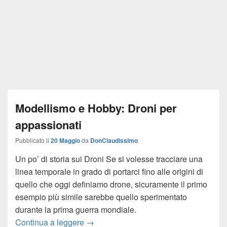
Modellismo e Hobby: Droni per
appassionati
Pubblicato il
20 Maggio
da
DonClaudissimo
Un po’ di storia sui Droni Se si volesse tracciare una
linea temporale in grado di portarci fino alle origini di
quello che oggi definiamo drone, sicuramente il primo
esempio più simile sarebbe quello sperimentato
durante la prima guerra mondiale.
Continua a leggere
Modellismo e Hobby: Droni per appassi
→