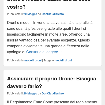
vostro?
Pubblicato il
20 Maggio
da
DonClaudissimo
Droni e modelli in vendita La versatilità e la praticità
sono qualità preziose, grazie alle quali i droni si
inseriscono facilmente in molte aree, offrendo una
risorsa vantaggiosa per svariate esigenze. Questo
comporta ovviamente una grande differenza nella
tipologia di
Continua a leggere
Droni e modelli: Quale farà 
→
Pubblicato in
modelli droni
|
Taggato
modelli droni
Assicurare il proprio Drone: Bisogna
davvero farlo?
Pubblicato il
20 Maggio
da
DonClaudissimo
Il Regolamento Enac Come prescritto dal regolamento