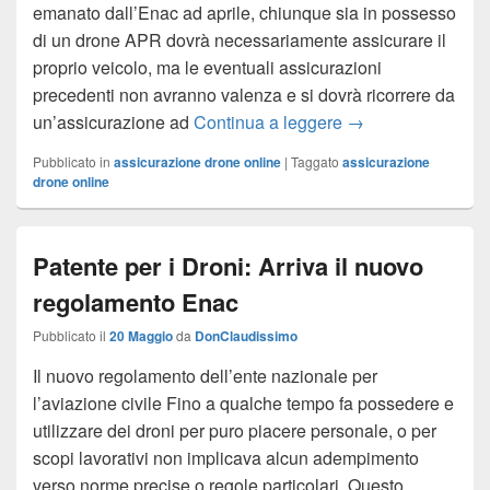
emanato dall’Enac ad aprile, chiunque sia in possesso
di un drone APR dovrà necessariamente assicurare il
proprio veicolo, ma le eventuali assicurazioni
precedenti non avranno valenza e si dovrà ricorrere da
un’assicurazione ad
Continua a leggere
Assicurare il prop
→
Pubblicato in
assicurazione drone online
|
Taggato
assicurazione
drone online
Patente per i Droni: Arriva il nuovo
regolamento Enac
Pubblicato il
20 Maggio
da
DonClaudissimo
Il nuovo regolamento dell’ente nazionale per
l’aviazione civile Fino a qualche tempo fa possedere e
utilizzare dei droni per puro piacere personale, o per
scopi lavorativi non implicava alcun adempimento
verso norme precise o regole particolari. Questo