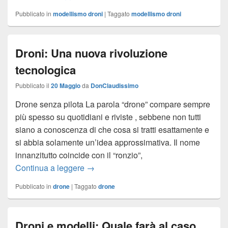
Pubblicato in
modellismo droni
|
Taggato
modellismo droni
Droni: Una nuova rivoluzione
tecnologica
Pubblicato il
20 Maggio
da
DonClaudissimo
Drone senza pilota La parola “drone” compare sempre
più spesso su quotidiani e riviste , sebbene non tutti
siano a conoscenza di che cosa si tratti esattamente e
si abbia solamente un’idea approssimativa. Il nome
innanzitutto coincide con il “ronzio”,
Continua a leggere
Droni: Una nuova rivoluzione tecnolog
→
Pubblicato in
drone
|
Taggato
drone
Droni e modelli: Quale farà al caso