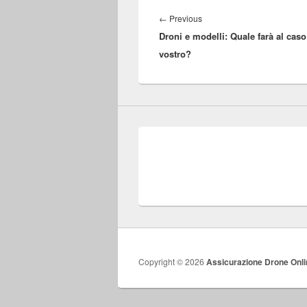
Navigazione
articoli
←
Previous
Previous
Droni e modelli: Quale farà al caso
post:
vostro?
Copyright © 2026
Assicurazione Drone Onli