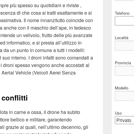
re più spesso su quotidiani e riviste ,
scenza di che cosa si tratti esattamente e si
Telefono
ssimativa. Il nome innanzitutto coincide con
 ma anche con il maschio dell’ape, in tedesco
ntende un velivolo, frutto delle più avanzate
Località
 informatico, e si presta all’utilizzo in
ia da un punto in comune a tutti i modelli:
 suo interno. I droni infatti sono comandati a
Provincia
 i droni spesso vengono anche accostati al
erial Vehicle (Veicoli Aerei Senza
Modello
conflitti
ta in carne e ossa, il drone ha subito
Uso
tore bellico e militare, garantendo
ali grazie ai quali, nell’ultimo decennio, gli