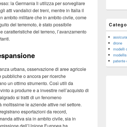
so: la Germania li utilizza per sorvegliare
li atti vandalici dei treni, mentre in Italia il
 in ambito militare che in ambito civile, come
ito del terremoto, è stato possibile
Catego
le caratteristiche del terreno, l’avanzamento
assicura
tanti.
drone
modelli 
 espansione
modellis
patente 
lianza urbana, osservazione di aree agricole
e pubbliche o ancora per ricerche
tano un ottimo strumento. Così utili da
into a produrre e a investire nell’acquisto di
algrado si tratti di un fenomeno
 moltissime le aziende attive nel settore.
si registrano esportazioni da record,
nda attiva sia in ambito civile, sia in
ommissione dell’Unione Europea ha