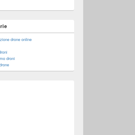
rie
zione drone online
droni
mo droni
drone