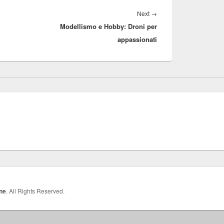
Next
→
Next
Modellismo e Hobby: Droni per
post:
appassionati
ne
. All Rights Reserved.