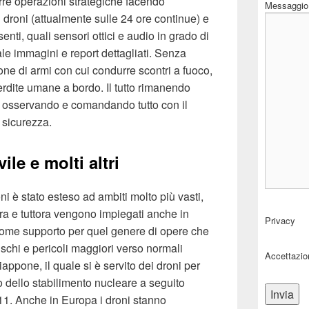
rre operazioni strategiche facendo
Messaggio
 droni (attualmente sulle 24 ore continue) e
senti, quali sensori ottici e audio in grado di
ale immagini e report dettagliati. Senza
one di armi con cui condurre scontri a fuoco,
erdite umane a bordo. Il tutto rimanendo
, osservando e comandando tutto con il
 sicurezza.
ile e molti altri
i è stato esteso ad ambiti molto più vasti,
ra e tuttora vengono impiegati anche in
Privacy
 come supporto per quel genere di opere che
chi e pericoli maggiori verso normali
Accettazio
iappone, il quale si è servito dei droni per
to dello stabilimento nucleare a seguito
11. Anche in Europa i droni stanno