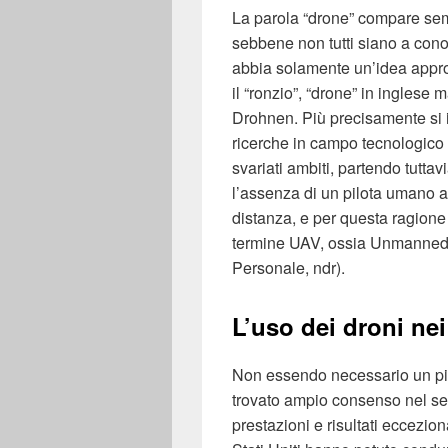
La parola “drone” compare semp
sebbene non tutti siano a cono
abbia solamente un’idea appro
il “ronzio”, “drone” in inglese
Drohnen. Più precisamente si i
ricerche in campo tecnologico ed
svariati ambiti, partendo tuttav
l’assenza di un pilota umano al
distanza, e per questa ragione
termine UAV, ossia Unmanned A
Personale, ndr).
L’uso dei droni nei 
Non essendo necessario un pilo
trovato ampio consenso nel set
prestazioni e risultati eccezion