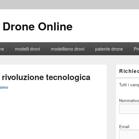
 Drone Online
ne
modelli droni
modellismo droni
patente drone
Pr
Primary
Richied
Sidebar
rivoluzione tecnologica
Widget
Area
Tutti i cam
simo
Nominativ
Email