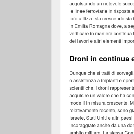
acquistando un notevole succes
le linee ferroviarie in risposta ag
loro utilizzo sta crescendo sia
in Emilia Romagna dove, a segu
verificare in maniera continua 
dei lavori e altri elementi impor
Droni in continua
Dunque che si tratti di sorveg
o assistenza a impianti e oper
scientifiche, i droni rappresen
acquisire un valore che ha conv
modelli in misura crescente. M
relativamente recente, sono già
Israele, Stati Uniti e altri pae
incoraggiate anche da una doma
ambito militare. La stessa C