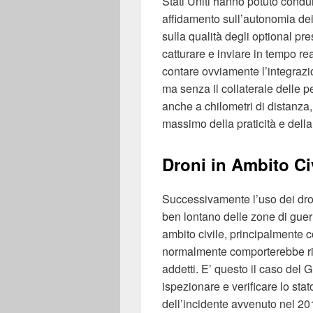
Stati Uniti hanno potuto condu
affidamento sull’autonomia dei
sulla qualità degli optional pre
catturare e inviare in tempo re
contare ovviamente l’integrazi
ma senza il collaterale delle p
anche a chilometri di distanza
massimo della praticità e della
Droni in Ambito Civ
Successivamente l’uso dei dron
ben lontano delle zone di guer
ambito civile, principalmente
normalmente comporterebbe ris
addetti. E’ questo il caso del G
ispezionare e verificare lo sta
dell’incidente avvenuto nel 20