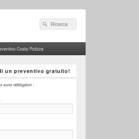
Search
Search
for:
eventivo Costo Polizza
i un preventivo gratuito!
pi sono obbligatori :
o