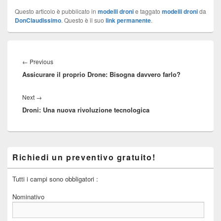
Questo articolo è pubblicato in
modelli droni
e taggato
modelli droni
da
DonClaudissimo
. Questo è il suo
link permanente
.
Navigazione
articoli
←
Previous
Previous
Assicurare il proprio Drone: Bisogna davvero farlo?
post:
Next
→
Next
Droni: Una nuova rivoluzione tecnologica
post:
Primary
Richiedi un preventivo gratuito!
Sidebar
Widget
Area
Tutti i campi sono obbligatori :
Nominativo