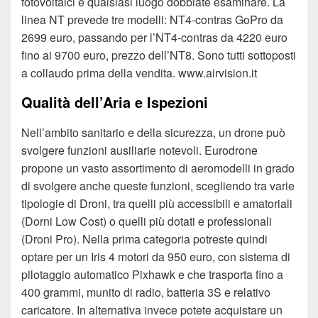
fotovoltaici e qualsiasi luogo dobbiate esaminare. La
linea NT prevede tre modelli: NT4-contras GoPro da
2699 euro, passando per l’NT4-contras da 4220 euro
fino ai 9700 euro, prezzo dell’NT8. Sono tutti sottoposti
a collaudo prima della vendita. www.airvision.it
Qualità dell’Aria e Ispezioni
Nell’ambito sanitario e della sicurezza, un drone può
svolgere funzioni ausiliarie notevoli. Eurodrone
propone un vasto assortimento di aeromodelli in grado
di svolgere anche queste funzioni, scegliendo tra varie
tipologie di Droni, tra quelli più accessibili e amatoriali
(Dorni Low Cost) o quelli più dotati e professionali
(Droni Pro). Nella prima categoria potreste quindi
optare per un Iris 4 motori da 950 euro, con sistema di
pilotaggio automatico Pixhawk e che trasporta fino a
400 grammi, munito di radio, batteria 3S e relativo
caricatore. In alternativa invece potete acquistare un